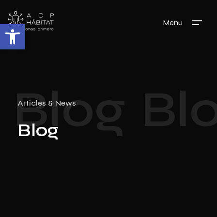
Menu
Abrir barra de herramientas
Blog
Bl
Articles & News
Blog