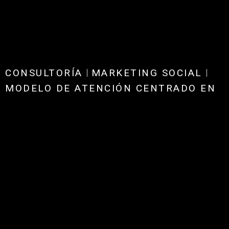
CONSULTORÍA
MARKETING SOCIAL
MODELO DE ATENCIÓN CENTRADO EN
LA PERSONA
FORMACIÓN
Página en
(re)construcción
Consultoría y asesoría técnica en servicios sociales
y gerontología para entidades públicas, privadas y